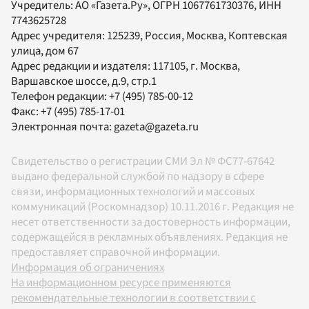
Учредитель:
АО «Газета.Ру»
, ОГРН 1067761730376, ИНН
7743625728
Адрес учредителя: 125239, Россия, Москва, Коптевская
улица, дом 67
Адрес редакции и издателя:
117105
, г.
Москва
,
Варшавское шоссе, д.9, стр.1
Телефон редакции:
+7 (495) 785-00-12
Факс:
+7 (495) 785-17-01
Электронная почта:
gazeta@gazeta.ru
Свидетельство о регистрации СМИ Эл № ФС77-67642
выдано федеральной службой по надзору в сфере
связи, информационных технологий и массовых
коммуникаций (Роскомнадзор) 10.11.2016 г. Редакция не
несет ответственности за достоверность информации,
содержащейся в рекламных объявлениях. Редакция не
предоставляет справочной информации.
Информация об ограничениях
На информационном ресурсе применяются
рекомендательные технологии в соответствии с