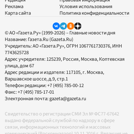
Реклама
Условия использования
Карта сайта
Политика конфиденциальности
© АО «Газета.Ру» (1999-2026) – Главные новости дня
Название:
Газета.Ru
(Gazeta.Ru)
Учредитель:
АО «Газета.Ру»
, ОГРН 1067761730376, ИНН
7743625728
Адрес учредителя: 125239, Россия, Москва, Коптевская
улица, дом 67
Адрес редакции и издателя:
117105
, г.
Москва
,
Варшавское шоссе, д.9, стр.1
Телефон редакции:
+7 (495) 785-00-12
Факс:
+7 (495) 785-17-01
Электронная почта:
gazeta@gazeta.ru
Свидетельство о регистрации СМИ Эл № ФС77-67642
выдано федеральной службой по надзору в сфере
связи, информационных технологий и массовых
коммуникаций (Роскомнадзор) 10.11.2016 г. Редакция не