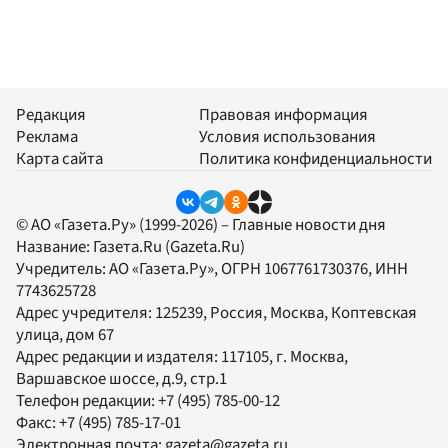
Редакция
Правовая информация
Реклама
Условия использования
Карта сайта
Политика конфиденциальности
© АО «Газета.Ру» (1999-2026) – Главные новости дня
Название:
Газета.Ru
(Gazeta.Ru)
Учредитель:
АО «Газета.Ру»
, ОГРН 1067761730376, ИНН
7743625728
Адрес учредителя: 125239, Россия, Москва, Коптевская
улица, дом 67
Адрес редакции и издателя:
117105
, г.
Москва
,
Варшавское шоссе, д.9, стр.1
Телефон редакции:
+7 (495) 785-00-12
Факс:
+7 (495) 785-17-01
Электронная почта:
gazeta@gazeta.ru