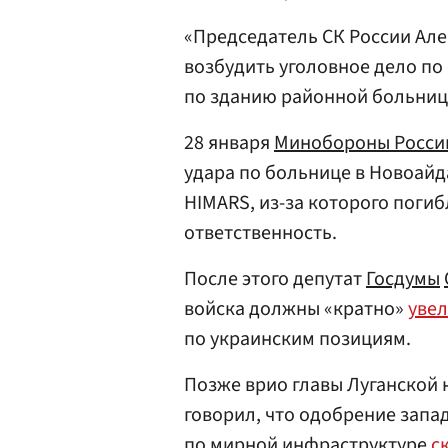
«Председатель СК России Ал
возбудить уголовное дело по
по зданию районной больницы
28 января
Минобороны Росси
удара по больнице в Новоайд
HIMARS, из-за которого погиб
ответственность.
После этого депутат
Госдумы
войска должны «кратно»
уве
по украинским позициям.
Позже врио главы Луганской
говорил, что одобрение зап
по мирной инфраструктуре
с