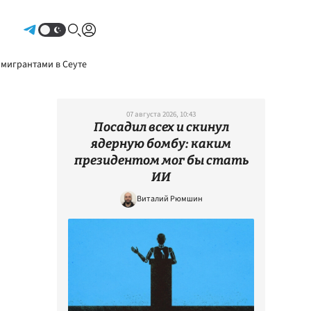
Авторизоваться
 мигрантами в Сеуте
07 августа 2026, 10:43
Посадил всех и скинул
ядерную бомбу: каким
президентом мог бы стать
ИИ
Виталий Рюмшин