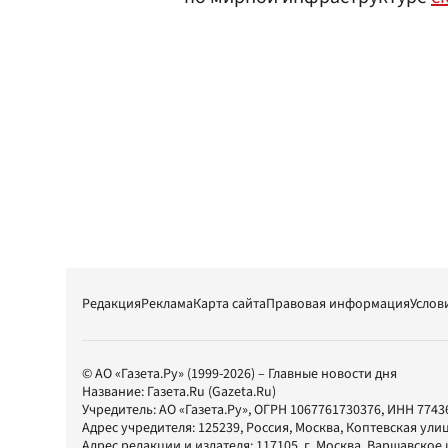
Редакция
Реклама
Карта сайта
Правовая информация
Услов
© АО «Газета.Ру» (1999-2026) – Главные новости дня
Название:
Газета.Ru
(Gazeta.Ru)
Учредитель:
АО «Газета.Ру»
, ОГРН 1067761730376, ИНН 7743
Адрес учредителя: 125239, Россия, Москва, Коптевская улиц
Адрес редакции и издателя:
117105
, г.
Москва
,
Варшавское шо