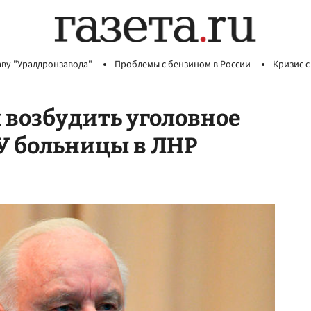
аву "Уралдронзавода"
Проблемы с бензином в России
Кризис с
 возбудить уголовное
СУ больницы в ЛНР