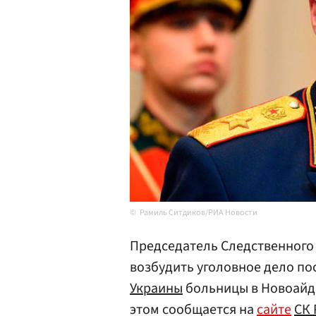
Рамиль Ситдиков/РИА Новости
Председатель Следственного
возбудить уголовное дело п
Украины
больницы в Новоайда
этом сообщается на
сайте
СК 