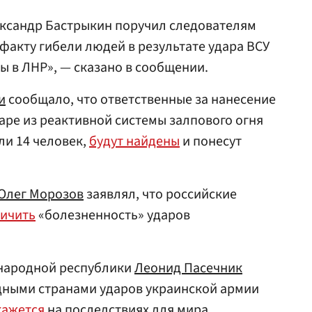
ександр Бастрыкин поручил следователям
 факту гибели людей в результате удара ВСУ
 в ЛНР», — сказано в сообщении.
и
сообщало, что ответственные за нанесение
аре из реактивной системы залпового огня
ли 14 человек,
будут найдены
и понесут
Олег Морозов
заявлял, что российские
личить
«болезненность» ударов
 народной республики
Леонид Пасечник
адными странами ударов украинской армии
кажется
на последствиях для мира.