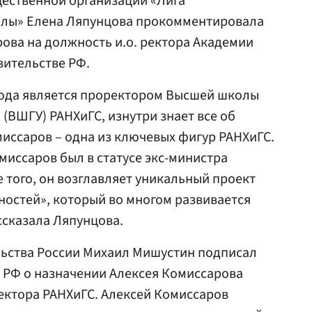
ественной организации «Лига
лы» Елена Ляпунцова прокомментировала
ова на должность и.о. ректора Академии
вительстве РФ.
 года является проректором Высшей школы
(ВШГУ) РАНХиГС, изнутри знает все об
иссаров – одна из ключевых фигур РАНХиГС.
миссаров был в статусе экс-министра
 того, он возглавляет уникальный проект
ностей», который во многом развивается
ссказала Ляпунцова.
льства России Михаил Мишустин подписал
 РФ о назначении Алексея Комиссарова
ктора РАНХиГС. Алексей Комиссаров