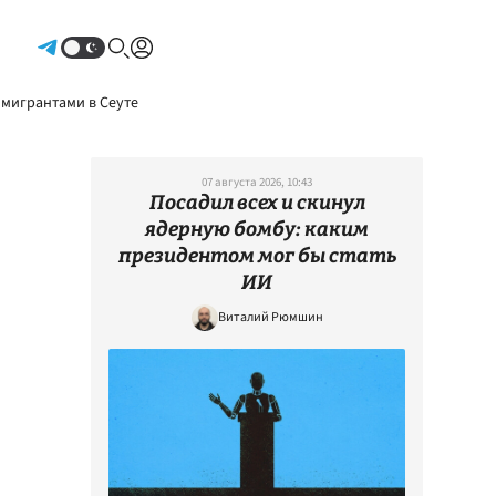
Авторизоваться
 мигрантами в Сеуте
07 августа 2026, 10:43
Посадил всех и скинул
ядерную бомбу: каким
президентом мог бы стать
ИИ
Виталий Рюмшин