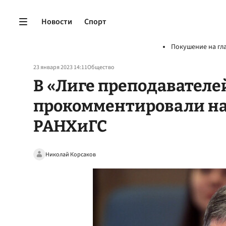
Новости
Спорт
Покушение на гл
23 января 2023 14:11
Общество
В «Лиге преподавател
прокомментировали наз
РАНХиГС
Николай Корсаков