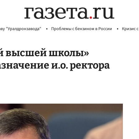
аву "Уралдронзавода"
Проблемы с бензином в России
Кризис с
ей высшей школы»
начение и.о. ректора