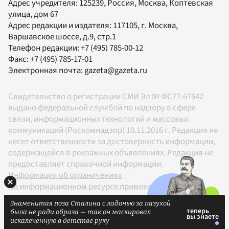
Адрес учредителя: 125239, Россия, Москва, Коптевская
улица, дом 67
Адрес редакции и издателя:
117105
, г.
Москва
,
Варшавское шоссе, д.9, стр.1
Телефон редакции:
+7 (495) 785-00-12
Факс:
+7 (495) 785-17-01
Электронная почта:
gazeta@gazeta.ru
Свидетельство о регистрации СМИ Эл № ФС77-67642
выдано федеральной службой по надзору в сфере
связи, информационных технологий и массовых
коммуникаций (Роскомнадзор) 10.11.2016 г. Редакция не
несет ответственности за достоверность информации,
содержащейся в рекламных объявлениях. Редакция не
предоставляет справочной информации.
Информация об ограничениях
На информационном ресурсе применяются
рекомендательные технологии в соответствии с
Знаменитая поза Сталина с ладонью за пазухой
Правилами
была не ради образа — так он маскировал
18+
искалеченную в детстве руку