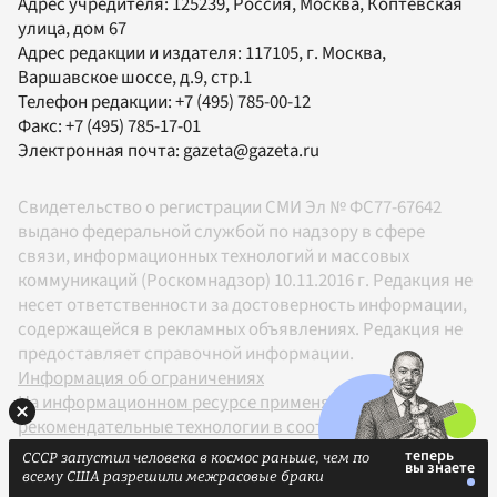
Адрес учредителя: 125239, Россия, Москва, Коптевская
улица, дом 67
Адрес редакции и издателя:
117105
, г.
Москва
,
Варшавское шоссе, д.9, стр.1
Телефон редакции:
+7 (495) 785-00-12
Факс:
+7 (495) 785-17-01
Электронная почта:
gazeta@gazeta.ru
Свидетельство о регистрации СМИ Эл № ФС77-67642
выдано федеральной службой по надзору в сфере
связи, информационных технологий и массовых
коммуникаций (Роскомнадзор) 10.11.2016 г. Редакция не
несет ответственности за достоверность информации,
содержащейся в рекламных объявлениях. Редакция не
предоставляет справочной информации.
Информация об ограничениях
На информационном ресурсе применяются
рекомендательные технологии в соответствии с
Правилами
СССР запустил человека в космос раньше, чем по
18+
всему США разрешили межрасовые браки