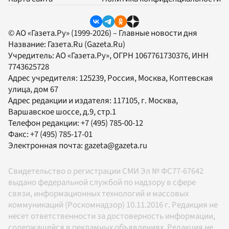
© АО «Газета.Ру» (1999-2026) – Главные новости дня
Название:
Газета.Ru
(Gazeta.Ru)
Учредитель:
АО «Газета.Ру»
, ОГРН 1067761730376, ИНН
7743625728
Адрес учредителя: 125239, Россия, Москва, Коптевская
улица, дом 67
Адрес редакции и издателя:
117105
, г.
Москва
,
Варшавское шоссе, д.9, стр.1
Телефон редакции:
+7 (495) 785-00-12
Факс:
+7 (495) 785-17-01
Электронная почта:
gazeta@gazeta.ru
Свидетельство о регистрации СМИ Эл № ФС77-67642
выдано федеральной службой по надзору в сфере
связи, информационных технологий и массовых
коммуникаций (Роскомнадзор) 10.11.2016 г. Редакция не
несет ответственности за достоверность информации,
содержащейся в рекламных объявлениях. Редакция не