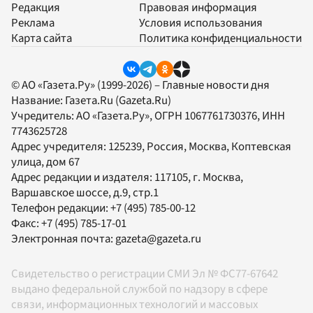
Редакция
Правовая информация
Реклама
Условия использования
Карта сайта
Политика конфиденциальности
© АО «Газета.Ру» (1999-2026) – Главные новости дня
Название:
Газета.Ru
(Gazeta.Ru)
Учредитель:
АО «Газета.Ру»
, ОГРН 1067761730376, ИНН
7743625728
Адрес учредителя: 125239, Россия, Москва, Коптевская
улица, дом 67
Адрес редакции и издателя:
117105
, г.
Москва
,
Варшавское шоссе, д.9, стр.1
Телефон редакции:
+7 (495) 785-00-12
Факс:
+7 (495) 785-17-01
Электронная почта:
gazeta@gazeta.ru
Свидетельство о регистрации СМИ Эл № ФС77-67642
выдано федеральной службой по надзору в сфере
связи, информационных технологий и массовых