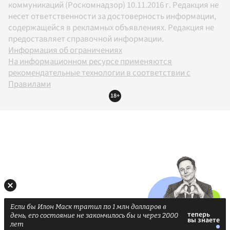
коммуникаций (Роскомнадзор) 10.11.2016 г. Редакция не
несет ответственности за достоверность информации,
содержащейся в рекламных объявлениях. Редакция не
предоставляет справочной информации.
Информация об ограничениях
На информационном ресурсе применяются
рекомендательные технологии в соответствии с
Правилами
18+
Если бы Илон Маск тратил по 1 млн долларов в
день, его состояние не закончилось бы и через 2000
лет