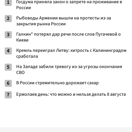
1
Госдума приняла закон о запрете на проживание в
России
2
Рыбоводы Армении вышли на протесты из-за
закрытия рынка России
3
Галкин* потерял дар речи после слов Пугачевой о
Киеве
4
Кремль переиграл Литву: хитрость с Калининградом
сработала
5
На Западе забили тревогу из-за угрозы окончания
СВО
6
В России стремительно дорожает сахар
7
Ермолаев день: что можно и нельзя делать 8 августа