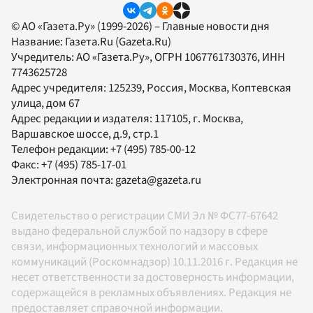
© АО «Газета.Ру» (1999-2026) – Главные новости дня
Название:
Газета.Ru
(Gazeta.Ru)
Учредитель:
АО «Газета.Ру»
, ОГРН 1067761730376, ИНН
7743625728
Адрес учредителя: 125239, Россия, Москва, Коптевская
улица, дом 67
Адрес редакции и издателя:
117105
, г.
Москва
,
Варшавское шоссе, д.9, стр.1
Телефон редакции:
+7 (495) 785-00-12
Факс:
+7 (495) 785-17-01
Электронная почта:
gazeta@gazeta.ru
Свидетельство о регистрации СМИ Эл № ФС77-67642
выдано федеральной службой по надзору в сфере
связи, информационных технологий и массовых
коммуникаций (Роскомнадзор) 10.11.2016 г. Редакция не
несет ответственности за достоверность информации,
содержащейся в рекламных объявлениях. Редакция не
предоставляет справочной информации.