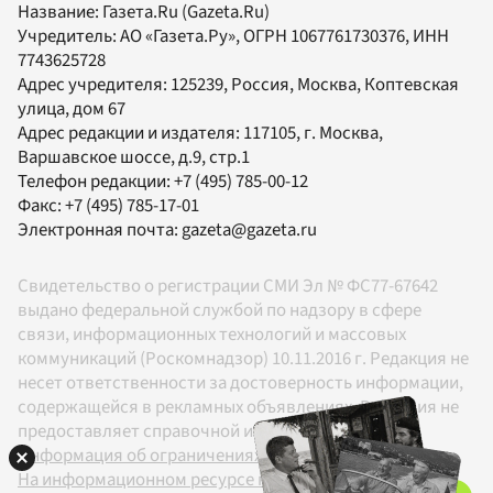
Название:
Газета.Ru
(Gazeta.Ru)
Учредитель:
АО «Газета.Ру»
, ОГРН 1067761730376, ИНН
7743625728
Адрес учредителя: 125239, Россия, Москва, Коптевская
улица, дом 67
Адрес редакции и издателя:
117105
, г.
Москва
,
Варшавское шоссе, д.9, стр.1
Телефон редакции:
+7 (495) 785-00-12
Факс:
+7 (495) 785-17-01
Электронная почта:
gazeta@gazeta.ru
Свидетельство о регистрации СМИ Эл № ФС77-67642
выдано федеральной службой по надзору в сфере
связи, информационных технологий и массовых
коммуникаций (Роскомнадзор) 10.11.2016 г. Редакция не
несет ответственности за достоверность информации,
содержащейся в рекламных объявлениях. Редакция не
предоставляет справочной информации.
Информация об ограничениях
На информационном ресурсе применяются