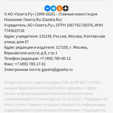
© АО «Газета.Ру» (1999-2026) – Главные новости дня
Название:
Газета.Ru
(Gazeta.Ru)
Учредитель:
АО «Газета.Ру»
, ОГРН 1067761730376, ИНН
7743625728
Адрес учредителя: 125239, Россия, Москва, Коптевская
улица, дом 67
Адрес редакции и издателя:
117105
, г.
Москва
,
Варшавское шоссе, д.9, стр.1
Телефон редакции:
+7 (495) 785-00-12
Факс:
+7 (495) 785-17-01
Электронная почта:
gazeta@gazeta.ru
Свидетельство о регистрации СМИ Эл № ФС77-67642
выдано федеральной службой по надзору в сфере
связи, информационных технологий и массовых
коммуникаций (Роскомнадзор) 10.11.2016 г. Редакция не
несет ответственности за достоверность информации,
содержащейся в рекламных объявлениях. Редакция не