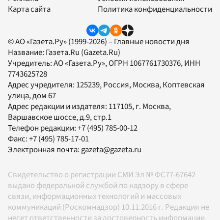
Карта сайта
Политика конфиденциальности
© АО «Газета.Ру» (1999-2026) – Главные новости дня
Название:
Газета.Ru
(Gazeta.Ru)
Учредитель:
АО «Газета.Ру»
, ОГРН 1067761730376, ИНН
7743625728
Адрес учредителя: 125239, Россия, Москва, Коптевская
улица, дом 67
Адрес редакции и издателя:
117105
, г.
Москва
,
Варшавское шоссе, д.9, стр.1
Телефон редакции:
+7 (495) 785-00-12
Факс:
+7 (495) 785-17-01
Электронная почта:
gazeta@gazeta.ru
Свидетельство о регистрации СМИ Эл № ФС77-67642
выдано федеральной службой по надзору в сфере
связи, информационных технологий и массовых
коммуникаций (Роскомнадзор) 10.11.2016 г. Редакция не
несет ответственности за достоверность информации,