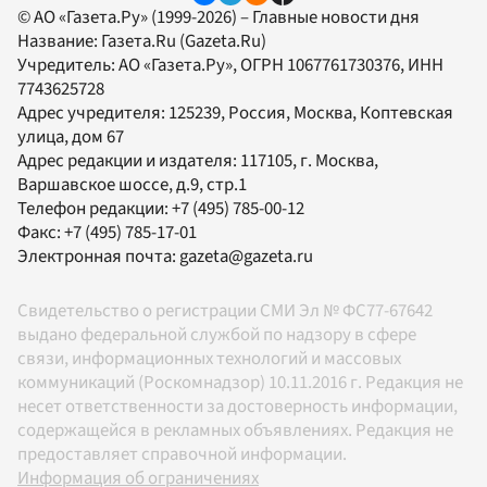
© АО «Газета.Ру» (1999-2026) – Главные новости дня
Название:
Газета.Ru
(Gazeta.Ru)
Учредитель:
АО «Газета.Ру»
, ОГРН 1067761730376, ИНН
7743625728
Адрес учредителя: 125239, Россия, Москва, Коптевская
улица, дом 67
Адрес редакции и издателя:
117105
, г.
Москва
,
Варшавское шоссе, д.9, стр.1
Телефон редакции:
+7 (495) 785-00-12
Факс:
+7 (495) 785-17-01
Электронная почта:
gazeta@gazeta.ru
Свидетельство о регистрации СМИ Эл № ФС77-67642
выдано федеральной службой по надзору в сфере
связи, информационных технологий и массовых
коммуникаций (Роскомнадзор) 10.11.2016 г. Редакция не
несет ответственности за достоверность информации,
содержащейся в рекламных объявлениях. Редакция не
предоставляет справочной информации.
Информация об ограничениях