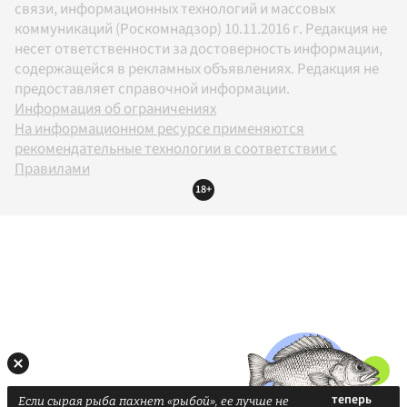
связи, информационных технологий и массовых
коммуникаций (Роскомнадзор) 10.11.2016 г. Редакция не
несет ответственности за достоверность информации,
содержащейся в рекламных объявлениях. Редакция не
предоставляет справочной информации.
Информация об ограничениях
На информационном ресурсе применяются
рекомендательные технологии в соответствии с
Правилами
18+
Если сырая рыба пахнет «рыбой», ее лучше не