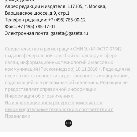
Адрес редакции и издателя:
117105
, г.
Москва
,
Варшавское шоссе, д.9, стр.1
Телефон редакции:
+7 (495) 785-00-12
Факс:
+7 (495) 785-17-01
Электронная почта:
gazeta@gazeta.ru
Свидетельство о регистрации СМИ Эл № ФС77-67642
выдано федеральной службой по надзору в сфере
связи, информационных технологий и массовых
коммуникаций (Роскомнадзор) 10.11.2016 г. Редакция не
несет ответственности за достоверность информации,
содержащейся в рекламных объявлениях. Редакция не
предоставляет справочной информации.
Информация об ограничениях
На информационном ресурсе применяются
рекомендательные технологии в соответствии с
Правилами
18+