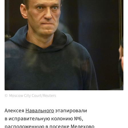
Moscow City Court/Reuters
Алексея
Навального
этапировали
в исправительную колонию №6,
расположенную в поселке Мелехово