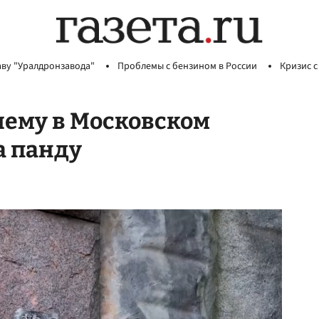
аву "Уралдронзавода"
Проблемы с бензином в России
Кризис с
чему в Московском
а панду