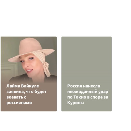
Лайма Вайкуле
Россия нанесла
Ч
заявила, что будет
неожиданный удар
ж
воевать с
по Токио в споре за
Э
россиянами
Курилы
п