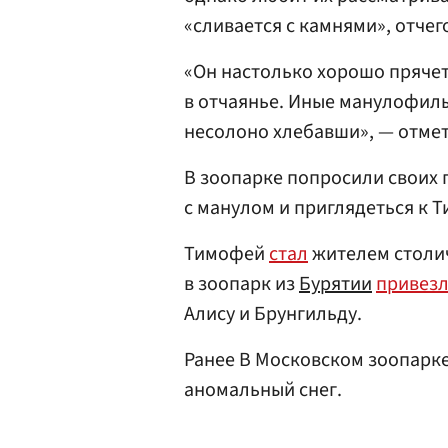
«сливается с камнями», отчег
«Он настолько хорошо прячет
в отчаянье. Иные манулофилы
несолоно хлебавши», — отмет
В зоопарке попросили своих г
с манулом и приглядеться к 
Тимофей
стал
жителем столичн
в зоопарк из
Бурятии
привез
Алису и Брунгильду.
Ранее В Московском зоопарк
аномальный снег.