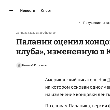
Новости
Спорт
Покушение на гл
28 января 2022 15:58
Общество
Паланик оценил концо
клуба», измененную в 
Николай Корсаков
Американский писатель Чак
П
на котором основан одноим
на изменение концовки ленты
По словам Паланика, версия 