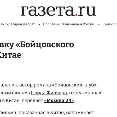
аву "Уралдронзавода"
Проблемы с бензином в России
Кризис с
вку «Бойцовского
Китае
аланик
, автор романа «Бойцовский клуб»,
енный фильм
Дэвида Финчера
, отреагировал
 в Китае, передает
«Москва 24»
.
фильма, показанная в Китае, напоминает