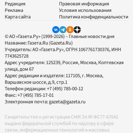
Редакция
Правовая информация
Реклама
Условия использования
Карта сайта
Политика конфиденциальности
© АО «Газета.Ру» (1999-2026) – Главные новости дня
Название:
Газета.Ru
(Gazeta.Ru)
Учредитель:
АО «Газета.Ру»
, ОГРН 1067761730376, ИНН
7743625728
Адрес учредителя: 125239, Россия, Москва, Коптевская
улица, дом 67
Адрес редакции и издателя:
117105
, г.
Москва
,
Варшавское шоссе, д.9, стр.1
Телефон редакции:
+7 (495) 785-00-12
Факс:
+7 (495) 785-17-01
Электронная почта:
gazeta@gazeta.ru
Свидетельство о регистрации СМИ Эл № ФС77-67642
выдано федеральной службой по надзору в сфере
связи, информационных технологий и массовых