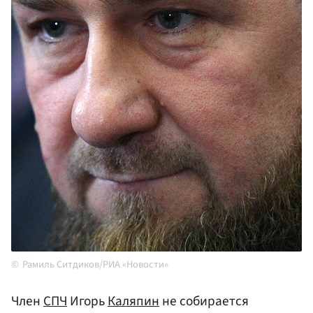
Рамиль Ситдиков/РИА «Новости»
Член
СПЧ
Игорь
Каляпин
не собирается