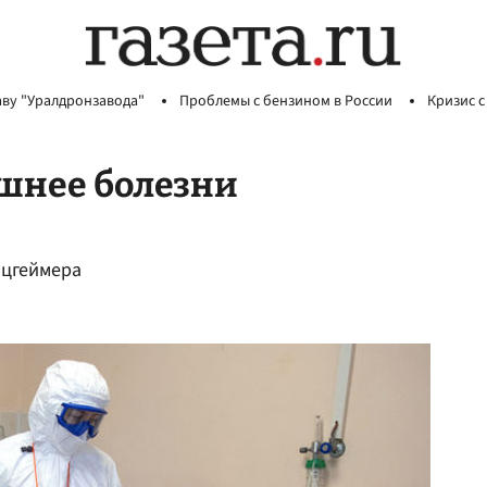
аву "Уралдронзавода"
Проблемы с бензином в России
Кризис с
ашнее болезни
ьцгеймера