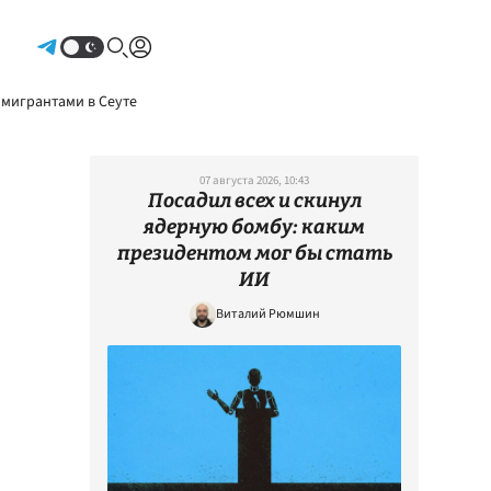
Авторизоваться
 мигрантами в Сеуте
07 августа 2026, 10:43
Посадил всех и скинул
ядерную бомбу: каким
президентом мог бы стать
ИИ
Виталий Рюмшин