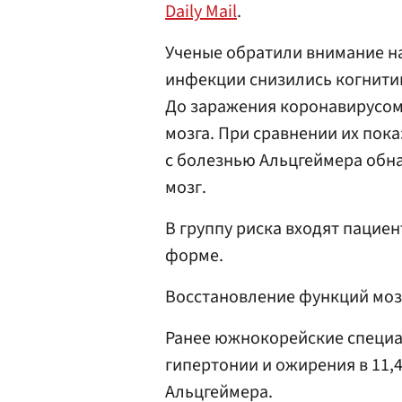
Daily Mail
.
Ученые обратили внимание на
инфекции снизились когнити
До заражения коронавирусом
мозга. При сравнении их пок
с болезнью Альцгеймера обна
мозг.
В группу риска входят пацие
форме.
Восстановление функций мозг
Ранее южнокорейские специ
гипертонии и ожирения в 11,
Альцгеймера.