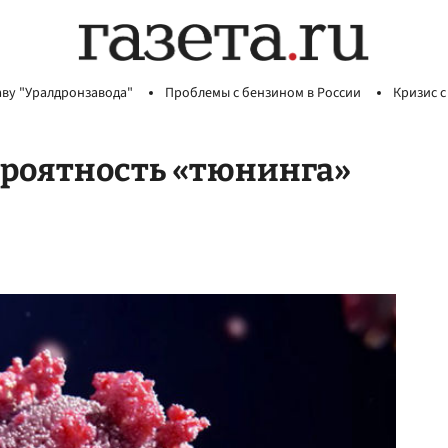
аву "Уралдронзавода"
Проблемы с бензином в России
Кризис с
ероятность «тюнинга»