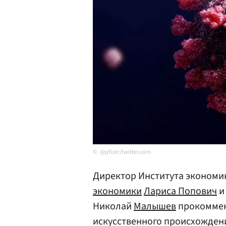
@pfizer/twitter.com
Директор Института экономи
экономики
Лариса Попович
и
Николай
Малышев
прокоммен
искусственного происхождени