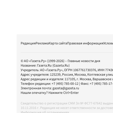
Редакция
Реклама
Карта сайта
Правовая информация
Услов
© АО «Газета.Ру» (1999-2026) – Главные новости дня
Название:
Газета.Ru
(Gazeta.Ru)
Учредитель:
АО «Газета.Ру»
, ОГРН 1067761730376, ИНН 7743
Адрес учредителя: 125239, Россия, Москва, Коптевская улиц
Адрес редакции и издателя:
117105
, г.
Москва
,
Варшавское шо
Телефон редакции:
+7 (495) 785-00-12
| Факс:
+7 (495) 785-17
Электронная почта:
gazeta@gazeta.ru
Нашли опечатку? Нажмите Ctrl+Enter
Свидетельство о регистрации СМИ Эл № ФС77-67642 выда
10.11.2016 г. Редакция не несет ответственности за дос
Информация об ограничениях