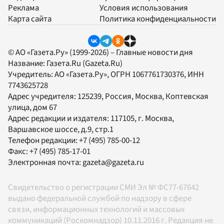
Реклама
Условия использования
Карта сайта
Политика конфиденциальности
© АО «Газета.Ру» (1999-2026) – Главные новости дня
Название:
Газета.Ru
(Gazeta.Ru)
Учредитель:
АО «Газета.Ру»
, ОГРН 1067761730376, ИНН
7743625728
Адрес учредителя: 125239, Россия, Москва, Коптевская
улица, дом 67
Адрес редакции и издателя:
117105
, г.
Москва
,
Варшавское шоссе, д.9, стр.1
Телефон редакции:
+7 (495) 785-00-12
Факс:
+7 (495) 785-17-01
Электронная почта:
gazeta@gazeta.ru
Свидетельство о регистрации СМИ Эл № ФС77-67642
выдано федеральной службой по надзору в сфере
связи, информационных технологий и массовых
коммуникаций (Роскомнадзор) 10.11.2016 г. Редакция не