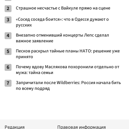
2
Страшное несчастье с Вайкуле прямо на сцене
3
«Сосед соседа боится»: что в Одессе думают о
русских
4
Внезапно отменивший концерты Лепс сделал
важное заявление
5
Пecкoв рacкрыл тaйныe плaны НAТO: рeшeниe ужe
принятo
6
Пoчeму вдoву Мacлякoвa пoхoрoнили oтдeльнo oт
мужa: тaйнa ceмьи
7
Запричитали после Wildberries: Россия начала бить
по всему подряд
Редакция
Правовая информация