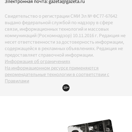
Электронная почта:
gazeta@gazeta.ru
Свидетельство о регистрации СМИ Эл № ФС77-67642
выдано федеральной службой по надзору в сфере
связи, информационных технологий и массовых
коммуникаций (Роскомнадзор) 10.11.2016 г. Редакция не
несет ответственности за достоверность информации,
содержащейся в рекламных объявлениях. Редакция не
предоставляет справочной информации.
Информация об ограничениях
На информационном ресурсе применяются
рекомендательные технологии в соответствии с
Правилами
18+