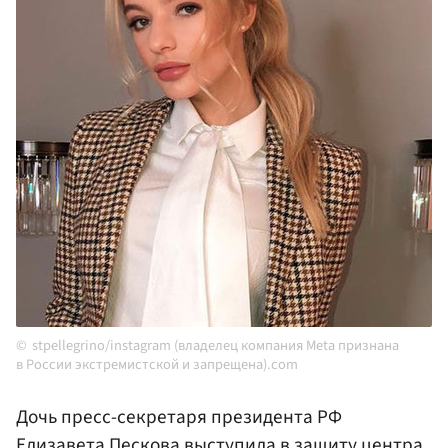
stpellegrino/instagram (владелец компания Meta признана
в России экстремистской и запрещена).com
Дочь пресс-секретаря президента РФ
Елизавета
Пескова
выступила в защиту центра