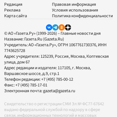
Редакция
Правовая информация
Реклама
Условия использования
Карта сайта
Политика конфиденциальности
© АО «Газета.Ру» (1999-2026) – Главные новости дня
Название:
Газета.Ru
(Gazeta.Ru)
Учредитель:
АО «Газета.Ру»
, ОГРН 1067761730376, ИНН
7743625728
Адрес учредителя: 125239, Россия, Москва, Коптевская
улица, дом 67
Адрес редакции и издателя:
117105
, г.
Москва
,
Варшавское шоссе, д.9, стр.1
Телефон редакции:
+7 (495) 785-00-12
Факс:
+7 (495) 785-17-01
Электронная почта:
gazeta@gazeta.ru
Свидетельство о регистрации СМИ Эл № ФС77-67642
выдано федеральной службой по надзору в сфере
связи, информационных технологий и массовых