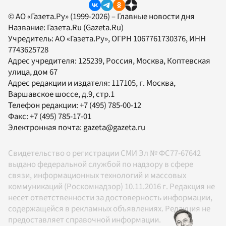
© АО «Газета.Ру» (1999-2026) – Главные новости дня
Название:
Газета.Ru
(Gazeta.Ru)
Учредитель:
АО «Газета.Ру»
, ОГРН 1067761730376, ИНН
7743625728
Адрес учредителя: 125239, Россия, Москва, Коптевская
улица, дом 67
Адрес редакции и издателя:
117105
, г.
Москва
,
Варшавское шоссе, д.9, стр.1
Телефон редакции:
+7 (495) 785-00-12
Факс:
+7 (495) 785-17-01
Электронная почта:
gazeta@gazeta.ru
Свидетельство о регистрации СМИ Эл № ФС77-67642
выдано федеральной службой по надзору в сфере
связи, информационных технологий и массовых
коммуникаций (Роскомнадзор) 10.11.2016 г. Редакция не
несет ответственности за достоверность информации,
содержащейся в рекламных объявлениях. Редакция не
предоставляет справочной информации.