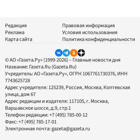
Редакция
Правовая информация
Реклама
Условия использования
Карта сайта
Политика конфиденциальности
© АО «Газета.Ру» (1999-2026) – Главные новости дня
Название:
Газета.Ru
(Gazeta.Ru)
Учредитель:
АО «Газета.Ру»
, ОГРН 1067761730376, ИНН
7743625728
Адрес учредителя: 125239, Россия, Москва, Коптевская
улица, дом 67
Адрес редакции и издателя:
117105
, г.
Москва
,
Варшавское шоссе, д.9, стр.1
Телефон редакции:
+7 (495) 785-00-12
Факс:
+7 (495) 785-17-01
Электронная почта:
gazeta@gazeta.ru