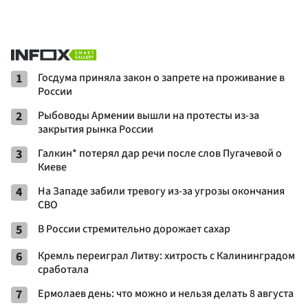
1
Госдума приняла закон о запрете на проживание в
России
2
Рыбоводы Армении вышли на протесты из-за
закрытия рынка России
3
Галкин* потерял дар речи после слов Пугачевой о
Киеве
4
На Западе забили тревогу из-за угрозы окончания
СВО
5
В России стремительно дорожает сахар
6
Кремль переиграл Литву: хитрость с Калининградом
сработала
7
Ермолаев день: что можно и нельзя делать 8 августа