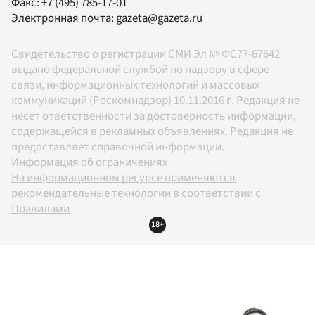
Факс:
+7 (495) 785-17-01
Электронная почта:
gazeta@gazeta.ru
Свидетельство о регистрации СМИ Эл № ФС77-67642
выдано федеральной службой по надзору в сфере
связи, информационных технологий и массовых
коммуникаций (Роскомнадзор) 10.11.2016 г. Редакция не
несет ответственности за достоверность информации,
содержащейся в рекламных объявлениях. Редакция не
предоставляет справочной информации.
Информация об ограничениях
На информационном ресурсе применяются
рекомендательные технологии в соответствии с
Правилами
18+