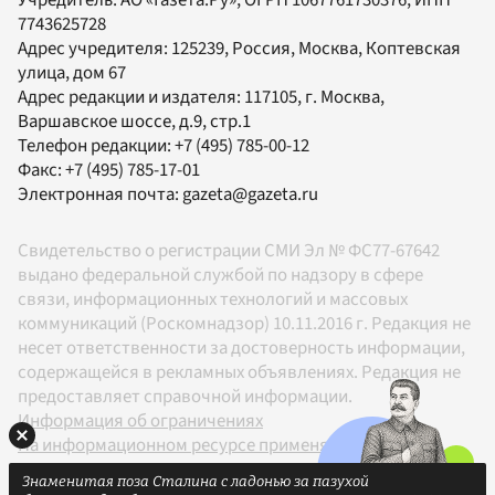
Учредитель:
АО «Газета.Ру»
, ОГРН 1067761730376, ИНН
7743625728
Адрес учредителя: 125239, Россия, Москва, Коптевская
улица, дом 67
Адрес редакции и издателя:
117105
, г.
Москва
,
Варшавское шоссе, д.9, стр.1
Телефон редакции:
+7 (495) 785-00-12
Факс:
+7 (495) 785-17-01
Электронная почта:
gazeta@gazeta.ru
Свидетельство о регистрации СМИ Эл № ФС77-67642
выдано федеральной службой по надзору в сфере
связи, информационных технологий и массовых
коммуникаций (Роскомнадзор) 10.11.2016 г. Редакция не
несет ответственности за достоверность информации,
содержащейся в рекламных объявлениях. Редакция не
предоставляет справочной информации.
Информация об ограничениях
На информационном ресурсе применяются
рекомендательные технологии в соответствии с
Знаменитая поза Сталина с ладонью за пазухой
Правилами