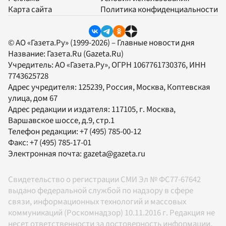
Карта сайта
Политика конфиденциальности
© АО «Газета.Ру» (1999-2026) – Главные новости дня
Название:
Газета.Ru
(Gazeta.Ru)
Учредитель:
АО «Газета.Ру»
, ОГРН 1067761730376, ИНН
7743625728
Адрес учредителя: 125239, Россия, Москва, Коптевская
улица, дом 67
Адрес редакции и издателя:
117105
, г.
Москва
,
Варшавское шоссе, д.9, стр.1
Телефон редакции:
+7 (495) 785-00-12
Факс:
+7 (495) 785-17-01
Электронная почта:
gazeta@gazeta.ru
Свидетельство о регистрации СМИ Эл № ФС77-67642
выдано федеральной службой по надзору в сфере
связи, информационных технологий и массовых
коммуникаций (Роскомнадзор) 10.11.2016 г. Редакция не
несет ответственности за достоверность информации,