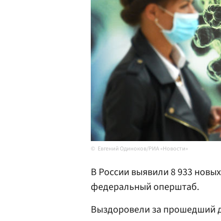
Евгений Одиноков/РИА «Новости»
В России выявили 8 933 новы
федеральный оперштаб.
Выздоровели за прошедший де