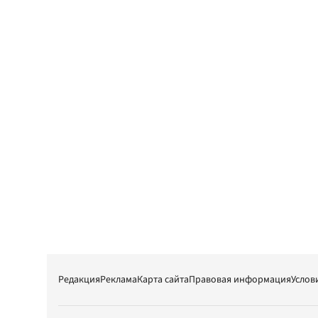
Редакция
Реклама
Карта сайта
Правовая информация
Услов