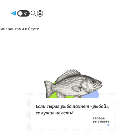
Авторизоваться
 мигрантами в Сеуте
Если сырая рыба пахнет «рыбой»,
ее лучше не есть!