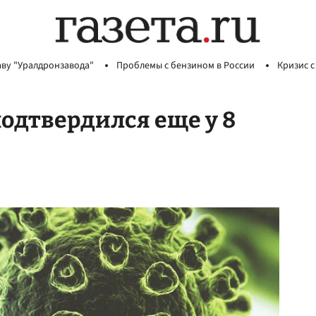
аву "Уралдронзавода"
Проблемы с бензином в России
Кризис с
подтвердился еще у 8