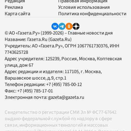
Редакция
Правовая информация
Реклама
Условия использования
Карта сайта
Политика конфиденциальности
© АО «Газета.Ру» (1999-2026) – Главные новости дня
Название:
Газета.Ru
(Gazeta.Ru)
Учредитель:
АО «Газета.Ру»
, ОГРН 1067761730376, ИНН
7743625728
Адрес учредителя: 125239, Россия, Москва, Коптевская
улица, дом 67
Адрес редакции и издателя:
117105
, г.
Москва
,
Варшавское шоссе, д.9, стр.1
Телефон редакции:
+7 (495) 785-00-12
Факс:
+7 (495) 785-17-01
Электронная почта:
gazeta@gazeta.ru
Свидетельство о регистрации СМИ Эл № ФС77-67642
выдано федеральной службой по надзору в сфере
связи, информационных технологий и массовых