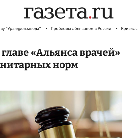
аву "Уралдронзавода"
Проблемы с бензином в России
Кризис с
 главе «Альянса врачей»
анитарных норм