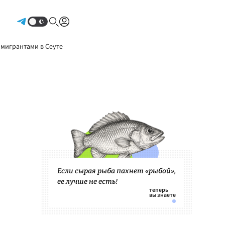
Авторизоваться
 мигрантами в Сеуте
Если сырая рыба пахнет «рыбой»,
ее лучше не есть!