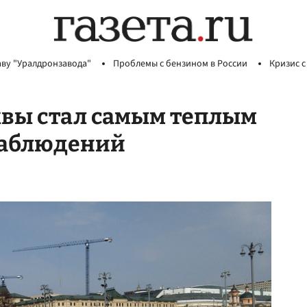
аву "Уралдронзавода"
Проблемы с бензином в России
Кризис с
квы стал самым теплым
наблюдений