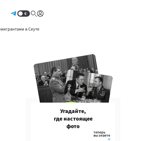
Авторизоваться
 мигрантами в Сеуте
Угадайте,
где настоящее
фото