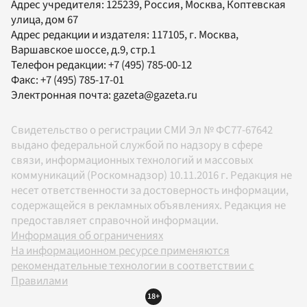
Адрес учредителя: 125239, Россия, Москва, Коптевская
улица, дом 67
Адрес редакции и издателя:
117105
, г.
Москва
,
Варшавское шоссе, д.9, стр.1
Телефон редакции:
+7 (495) 785-00-12
Факс:
+7 (495) 785-17-01
Электронная почта:
gazeta@gazeta.ru
Свидетельство о регистрации СМИ Эл № ФС77-67642
выдано федеральной службой по надзору в сфере
связи, информационных технологий и массовых
коммуникаций (Роскомнадзор) 10.11.2016 г. Редакция не
несет ответственности за достоверность информации,
содержащейся в рекламных объявлениях. Редакция не
предоставляет справочной информации.
Информация об ограничениях
На информационном ресурсе применяются
рекомендательные технологии в соответствии с
Правилами
18+