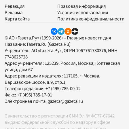
Редакция
Правовая информация
Реклама
Условия использования
Карта сайта
Политика конфиденциальности
© АО «Газета.Ру» (1999-2026) – Главные новости дня
Название:
Газета.Ru
(Gazeta.Ru)
Учредитель:
АО «Газета.Ру»
, ОГРН 1067761730376, ИНН
7743625728
Адрес учредителя: 125239, Россия, Москва, Коптевская
улица, дом 67
Адрес редакции и издателя:
117105
, г.
Москва
,
Варшавское шоссе, д.9, стр.1
Телефон редакции:
+7 (495) 785-00-12
Факс:
+7 (495) 785-17-01
Электронная почта:
gazeta@gazeta.ru
Свидетельство о регистрации СМИ Эл № ФС77-67642
выдано федеральной службой по надзору в сфере
связи, информационных технологий и массовых