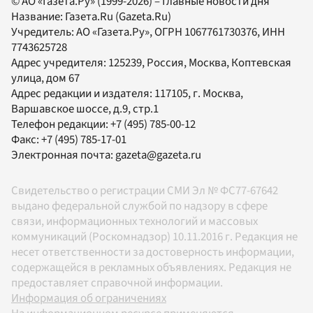
© АО «Газета.Ру» (1999-2026) – Главные новости дня
Название:
Газета.Ru
(Gazeta.Ru)
Учредитель:
АО «Газета.Ру»
, ОГРН 1067761730376, ИНН
7743625728
Адрес учредителя: 125239, Россия, Москва, Коптевская
улица, дом 67
Адрес редакции и издателя:
117105
, г.
Москва
,
Варшавское шоссе, д.9, стр.1
Телефон редакции:
+7 (495) 785-00-12
Факс:
+7 (495) 785-17-01
Электронная почта:
gazeta@gazeta.ru
Свидетельство о регистрации СМИ Эл № ФС77-67642
выдано федеральной службой по надзору в сфере
связи, информационных технологий и массовых
коммуникаций (Роскомнадзор) 10.11.2016 г. Редакция не
несет ответственности за достоверность информации,
содержащейся в рекламных объявлениях. Редакция не
предоставляет справочной информации.
Информация об ограничениях