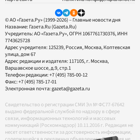
© АО «Газета.Ру» (1999-2026) – Главные новости дня
Название:
Газета.Ru
(Gazeta.Ru)
Учредитель:
АО «Газета.Ру»
, ОГРН 1067761730376, ИНН
7743625728
Адрес учредителя: 125239, Россия, Москва, Коптевская
улица, дом 67
Адрес редакции и издателя:
117105
, г.
Москва
,
Варшавское шоссе, д.9, стр.1
Телефон редакции:
+7 (495) 785-00-12
Факс:
+7 (495) 785-17-01
Электронная почта:
gazeta@gazeta.ru
Свидетельство о регистрации СМИ Эл № ФС77-67642
выдано федеральной службой по надзору в сфере
связи, информационных технологий и массовых
коммуникаций (Роскомнадзор) 10.11.2016 г. Редакция не
несет ответственности за достоверность информации,
содержащейся в рекламных объявлениях. Редакция не