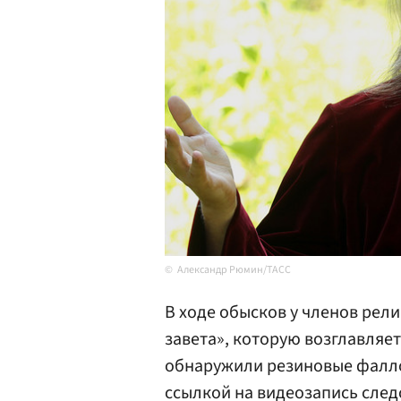
Александр Рюмин/ТАСС
В ходе обысков у членов рел
завета», которую возглавляе
обнаружили резиновые фалл
ссылкой на видеозапись след