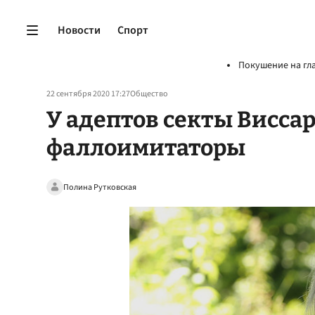
Новости
Спорт
Покушение на гл
22 сентября 2020 17:27
Общество
У адептов секты Висса
фаллоимитаторы
Полина Рутковская