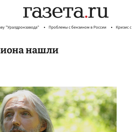
аву "Уралдронзавода"
Проблемы с бензином в России
Кризис с
риона нашли