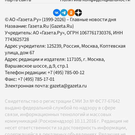
© АО «Газета.Ру» (1999-2026) – Главные новости дня
Название:
Газета.Ru
(Gazeta.Ru)
Учредитель:
АО «Газета.Ру»
, ОГРН 1067761730376, ИНН
7743625728
Адрес учредителя: 125239, Россия, Москва, Коптевская
улица, дом 67
Адрес редакции и издателя:
117105
, г.
Москва
,
Варшавское шоссе, д.9, стр.1
Телефон редакции:
+7 (495) 785-00-12
Факс:
+7 (495) 785-17-01
Электронная почта:
gazeta@gazeta.ru
Свидетельство о регистрации СМИ Эл № ФС77-67642
выдано федеральной службой по надзору в сфере
связи, информационных технологий и массовых
коммуникаций (Роскомнадзор) 10.11.2016 г. Редакция не
несет ответственности за достоверность информации,
содержащейся в рекламных объявлениях. Редакция не