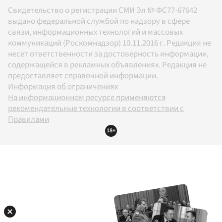
Свидетельство о регистрации СМИ Эл № ФС77-67642
выдано федеральной службой по надзору в сфере
связи, информационных технологий и массовых
коммуникаций (Роскомнадзор) 10.11.2016 г. Редакция не
несет ответственности за достоверность информации,
содержащейся в рекламных объявлениях. Редакция не
предоставляет справочной информации.
Информация об ограничениях
На информационном ресурсе применяются
рекомендательные технологии в соответствии с
Правилами
18+