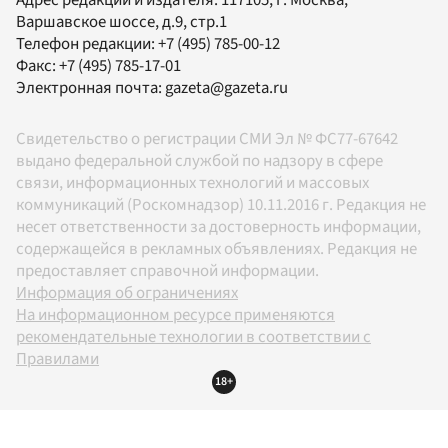
Адрес редакции и издателя:
117105
, г.
Москва
,
Варшавское шоссе, д.9, стр.1
Телефон редакции:
+7 (495) 785-00-12
Факс:
+7 (495) 785-17-01
Электронная почта:
gazeta@gazeta.ru
Свидетельство о регистрации СМИ Эл № ФС77-67642
выдано федеральной службой по надзору в сфере
связи, информационных технологий и массовых
коммуникаций (Роскомнадзор) 10.11.2016 г. Редакция не
несет ответственности за достоверность информации,
содержащейся в рекламных объявлениях. Редакция не
предоставляет справочной информации.
Информация об ограничениях
На информационном ресурсе применяются
рекомендательные технологии в соответствии с
Правилами
18+