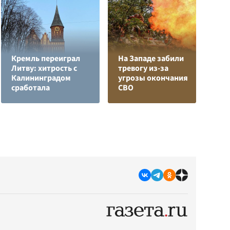
Кремль переиграл
На Западе забили
Литву: хитрость с
тревогу из-за
В
Калининградом
угрозы окончания
с
сработала
СВО
д