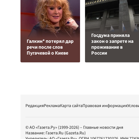
Госдума приняла
Галкин* потерял дар
закон о запрете на
речи после слов
проживание в
Пугачевой о Киеве
России
Редакция
Реклама
Карта сайта
Правовая информация
Услов
© АО «Газета.Ру» (1999-2026) – Главные новости дня
Название:
Газета.Ru
(Gazeta.Ru)
Учредитель:
АО «Газета.Ру»
, ОГРН 1067761730376, ИНН 7743