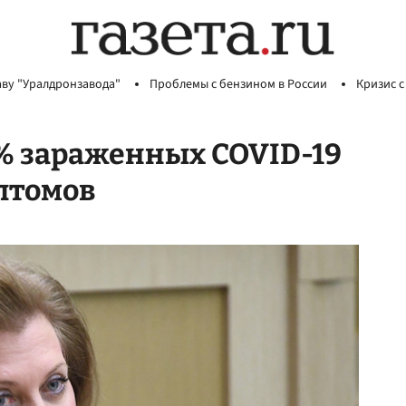
аву "Уралдронзавода"
Проблемы с бензином в России
Кризис с
0% зараженных COVID-19
птомов