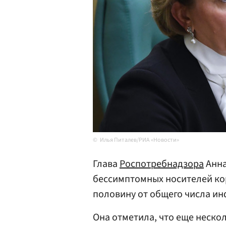
Илья Питалев/РИА «Новости»
Глава
Роспотребнадзора
Анн
бессимптомных носителей кор
половину от общего числа и
Она отметила, что еще нескол