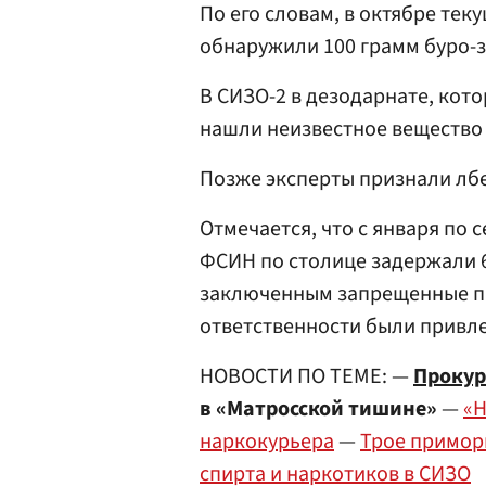
По его словам, в октябре тек
обнаружили 100 грамм буро-з
В СИЗО-2 в дезодарнате, кот
нашли неизвестное вещество 
Позже эксперты признали лб
Отмечается, что с января по 
ФСИН по столице задержали 6
заключенным запрещенные п
ответственности были привле
НОВОСТИ ПО ТЕМЕ: —
Прокур
в «Матросской тишине»
—
«Н
наркокурьера
—
Трое примор
спирта и наркотиков в СИЗО