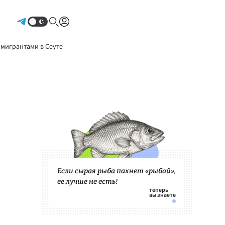
Авторизоваться
 мигрантами в Сеуте
Если сырая рыба пахнет «рыбой»,
ее лучше не есть!