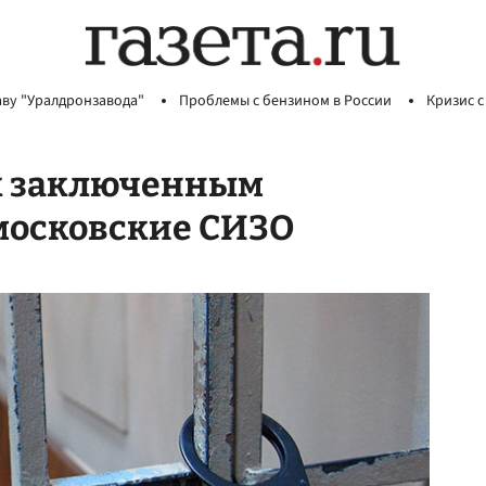
аву "Уралдронзавода"
Проблемы с бензином в России
Кризис с
ак заключенным
московские СИЗО