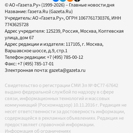
© АО «Газета.Ру» (1999-2026) – Главные новости дня
Название:
Газета.Ru
(Gazeta.Ru)
Учредитель:
АО «Газета.Ру»
, ОГРН 1067761730376, ИНН
7743625728
Адрес учредителя: 125239, Россия, Москва, Коптевская
улица, дом 67
Адрес редакции и издателя:
117105
, г.
Москва
,
Варшавское шоссе, д.9, стр.1
Телефон редакции:
+7 (495) 785-00-12
Факс:
+7 (495) 785-17-01
Электронная почта:
gazeta@gazeta.ru
Свидетельство о регистрации СМИ Эл № ФС77-67642
выдано федеральной службой по надзору в сфере
связи, информационных технологий и массовых
коммуникаций (Роскомнадзор) 10.11.2016 г. Редакция не
несет ответственности за достоверность информации,
содержащейся в рекламных объявлениях. Редакция не
предоставляет справочной информации.
Информация об ограничениях