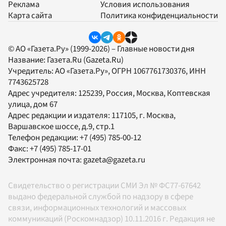
Реклама
Условия использования
Карта сайта
Политика конфиденциальности
© АО «Газета.Ру» (1999-2026) – Главные новости дня
Название:
Газета.Ru
(Gazeta.Ru)
Учредитель:
АО «Газета.Ру»
, ОГРН 1067761730376, ИНН
7743625728
Адрес учредителя: 125239, Россия, Москва, Коптевская
улица, дом 67
Адрес редакции и издателя:
117105
, г.
Москва
,
Варшавское шоссе, д.9, стр.1
Телефон редакции:
+7 (495) 785-00-12
Факс:
+7 (495) 785-17-01
Электронная почта:
gazeta@gazeta.ru
Свидетельство о регистрации СМИ Эл № ФС77-67642
выдано федеральной службой по надзору в сфере
связи, информационных технологий и массовых
коммуникаций (Роскомнадзор) 10.11.2016 г. Редакция не