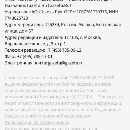
Название:
Газета.Ru
(Gazeta.Ru)
Учредитель:
АО «Газета.Ру»
, ОГРН 1067761730376, ИНН
7743625728
Адрес учредителя: 125239, Россия, Москва, Коптевская
улица, дом 67
Адрес редакции и издателя:
117105
, г.
Москва
,
Варшавское шоссе, д.9, стр.1
Телефон редакции:
+7 (495) 785-00-12
Факс:
+7 (495) 785-17-01
Электронная почта:
gazeta@gazeta.ru
Свидетельство о регистрации СМИ Эл № ФС77-67642
выдано федеральной службой по надзору в сфере
связи, информационных технологий и массовых
коммуникаций (Роскомнадзор) 10.11.2016 г. Редакция не
несет ответственности за достоверность информации,
содержащейся в рекламных объявлениях. Редакция не
предоставляет справочной информации.
Информация об ограничениях
На информационном ресурсе применяются