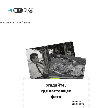
Авторизоваться
 мигрантами в Сеуте
Угадайте,
где настоящее
фото