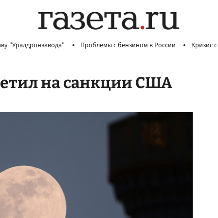
аву "Уралдронзавода"
Проблемы с бензином в России
Кризис с
ветил на санкции США