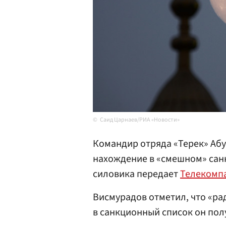
Саид Царнаев/РИА «Новости»
Командир отряда «Терек» Аб
нахождение в «смешном» сан
силовика передает
Телекомп
Висмурадов отметил, что «ра
в санкционный список он полу