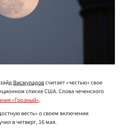
узайд
Висмурадов
считает «честью» свое
кционном списке США. Слова чеченского
ания «Грозный»
.
достную весть» о своем включении
чил в четверг, 16 мая.