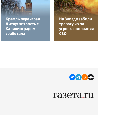
Кремль переиграл
На Западе забили
Л
Литву: хитрость с
тревогу из-за
з
Калининградом
угрозы окончания
в
сработала
СВО
р