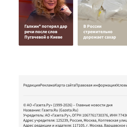
Галкин* потерял дар
В России
речи после слов
стремительно
Пугачевой о Киеве
дорожает сахар
Редакция
Реклама
Карта сайта
Правовая информация
Услов
© АО «Газета.Ру» (1999-2026) – Главные новости дня
Название:
Газета.Ru
(Gazeta.Ru)
Учредитель:
АО «Газета.Ру»
, ОГРН 1067761730376, ИНН 7743
Адрес учредителя: 125239, Россия, Москва, Коптевская улиц
Адрес редакции и издателя:
117105
, г.
Москва
,
Варшавское шо