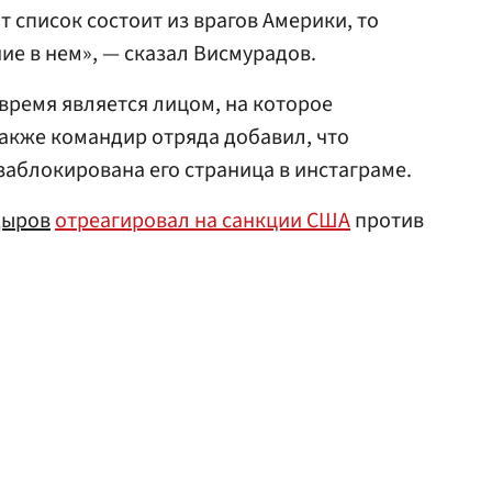
тот список состоит из врагов Америки, то
ие в нем», — сказал Висмурадов.
 время является лицом, на которое
акже командир отряда добавил, что
заблокирована его страница в инстаграме.
дыров
отреагировал на санкции США
против